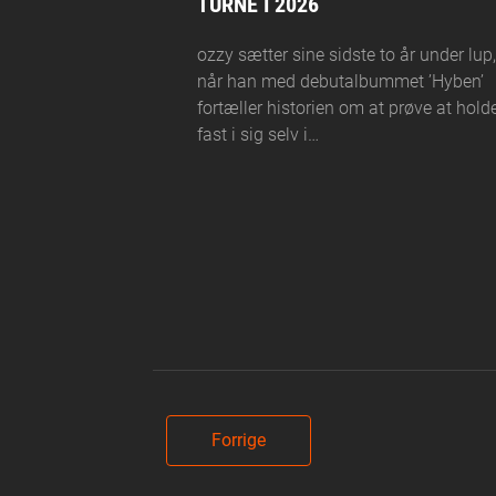
TURNÉ I 2026
ozzy sætter sine sidste to år under lup,
når han med debutalbummet ’Hyben’
fortæller historien om at prøve at hold
fast i sig selv i…
Forrige