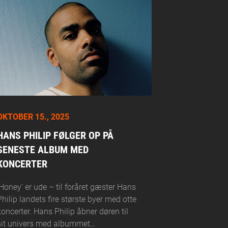
OKTOBER 15., 2025
HANS PHILIP FØLGER OP PÅ
SENESTE ALBUM MED
KONCERTER
’Honey’ er ude – til foråret gæster Hans
Philip landets fire største byer med otte
koncerter. Hans Philip åbner døren til
sit univers med albummet…