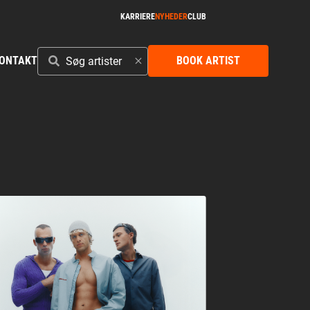
KARRIERE
NYHEDER
CLUB
SØG
ONTAKT
BOOK ARTIST
ARTISTER