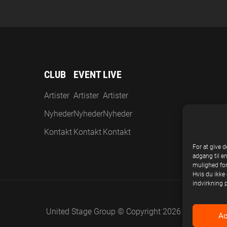
CLUB
EVENT
LIVE
Artister
Artister
Artister
Nyheder
Nyheder
Nyheder
Kontakt
Kontakt
Kontakt
For at give d
adgang til e
mulighed for
Hvis du ikke 
indvirkning 
United Stage Group © Copyright 2026
Ac