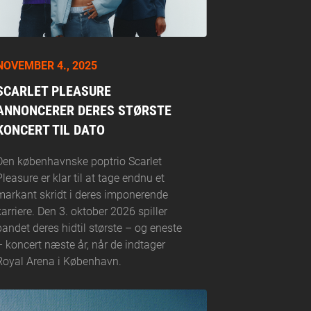
NOVEMBER 4., 2025
SCARLET PLEASURE
ANNONCERER DERES STØRSTE
KONCERT TIL DATO
Den københavnske poptrio Scarlet
Pleasure er klar til at tage endnu et
markant skridt i deres imponerende
karriere. Den 3. oktober 2026 spiller
bandet deres hidtil største – og eneste
– koncert næste år, når de indtager
Royal Arena i København.