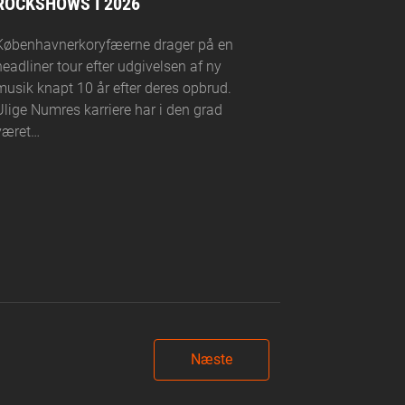
ROCKSHOWS I 2026
Københavnerkoryfæerne drager på en
headliner tour efter udgivelsen af ny
musik knapt 10 år efter deres opbrud.
Ulige Numres karriere har i den grad
været…
Næste