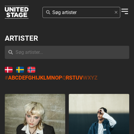
SØG
ARTISTER
ARTISTER
#
A
B
C
D
E
F
G
H
I
J
K
L
M
N
O
P
Q
R
S
T
U
V
W
X
Y
Z