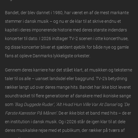
Bandet, der blev dannet i 1980, har været en af de mest markante
stemmer i dansk musik – og nu er de klar til at skrive endnu et
kapitel i deres imponerende historie med deres største indendørs
koncerter til dato. I 2026 indtager TV-2 scenen i otte koncerthuse,
og disse koncerter bliver et sjældent øjeblik for både nye og gamle
fans at opleve Danmarks lykkeligste orkester.
Gennem deres karriere har det stået klart, at musikken og teksterne
taler til os alle – uanset landsdel eller baggrund. TV-2’s betydning
rækker langt ud over deres mange hits. Bandet har ikke blot leveret
soundtracket til flere generationer af danskere med ikoniske sange
som
‘Bag Duggede Ruder’, ‘Alt Hvad Hun Ville Var At Danse’
og
‘De
Første Kærester På Månen’
. De er ikke blot et band med hits – de er
en institution i dansk musik. Og i 2026 står de igen klar til at dele
deres musikalske rejse med et publikum, der rækker på tværs af