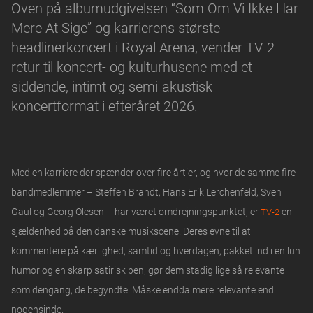
Oven på albumudgivelsen “Som Om Vi Ikke Har
Mere At Sige” og karrierens største
headlinerkoncert i Royal Arena, vender TV-2
retur til koncert- og kulturhusene med et
siddende, intimt og semi-akustisk
koncertformat i efteråret 2026.
Med en karriere der spænder over fire årtier, og hvor de samme fire
bandmedlemmer – Steffen Brandt, Hans Erik Lerchenfeld, Sven
Gaul og Georg Olesen – har været omdrejningspunktet, er
en
TV-2
sjældenhed på den danske musikscene. Deres evne til at
kommentere på kærlighed, samtid og hverdagen, pakket ind i en lun
humor og en skarp satirisk pen, gør dem stadig lige så relevante
som dengang, de begyndte. Måske endda mere relevante end
nogensinde.