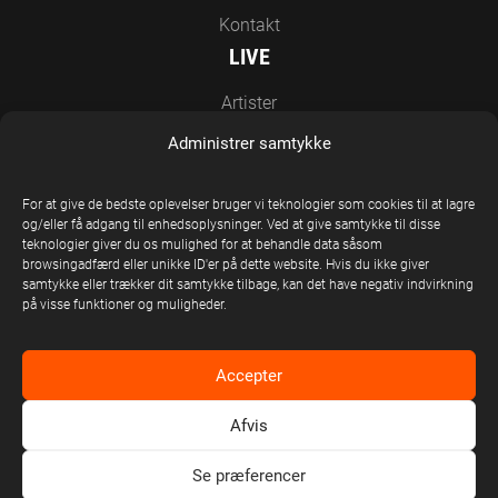
Kontakt
LIVE
Artister
Nyheder
Administrer samtykke
Kontakt
For at give de bedste oplevelser bruger vi teknologier som cookies til at lagre
EN DEL AF UNITED STAGE GROUP
og/eller få adgang til enhedsoplysninger. Ved at give samtykke til disse
teknologier giver du os mulighed for at behandle data såsom
browsingadfærd eller unikke ID'er på dette website. Hvis du ikke giver
samtykke eller trækker dit samtykke tilbage, kan det have negativ indvirkning
på visse funktioner og muligheder.
Accepter
Afvis
United Stage Group © Copyright 2026
Se præferencer