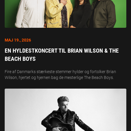
MAJ 19., 2026
EN HYLDESTKONCERT TIL BRIAN WILSON & THE
BEACH BOYS
Fire af Danmarks stærkeste stemmer hylder og fortolker Brian
Wilson, hjertet og hjernen bag de mesterlige The Beach Boys.