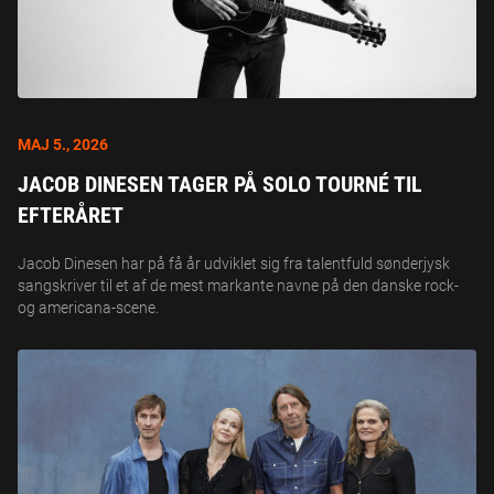
MAJ 5., 2026
JACOB DINESEN TAGER PÅ SOLO TOURNÉ TIL
EFTERÅRET
Jacob Dinesen har på få år udviklet sig fra talentfuld sønderjysk
sangskriver til et af de mest markante navne på den danske rock-
og americana-scene.