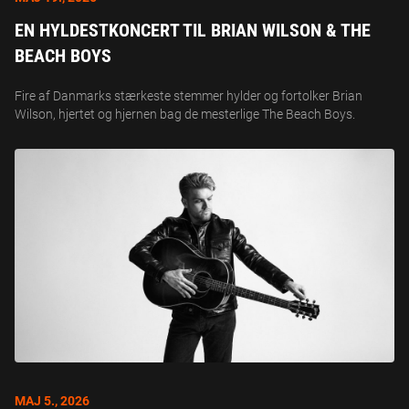
EN HYLDESTKONCERT TIL BRIAN WILSON & THE
BEACH BOYS
Fire af Danmarks stærkeste stemmer hylder og fortolker Brian
Wilson, hjertet og hjernen bag de mesterlige The Beach Boys.
MAJ 5., 2026