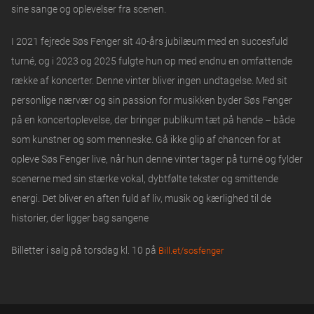
sine sange og oplevelser fra scenen.
I 2021 fejrede Søs Fenger sit 40-års jubilæum med en succesfuld
turné, og i 2023 og 2025 fulgte hun op med endnu en omfattende
række af koncerter. Denne vinter bliver ingen undtagelse. Med sit
personlige nærvær og sin passion for musikken byder Søs Fenger
på en koncertoplevelse, der bringer publikum tæt på hende – både
som kunstner og som menneske. Gå ikke glip af chancen for at
opleve Søs Fenger live, når hun denne vinter tager på turné og fylder
scenerne med sin stærke vokal, dybtfølte tekster og smittende
energi. Det bliver en aften fuld af liv, musik og kærlighed til de
historier, der ligger bag sangene
Billetter i salg på torsdag kl. 10 på
Bill.et/sosfenger