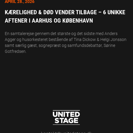
APRIL 28., 2026
KÆRELIGHED & DØD VENDER TILBAGE – 6 UNIKKE
AFTENER I AARHUS OG KØBENHAVN
En samtalerejse gennem det største og det sidste med Anders
Agger og husorkesteret bestående af Tina Dickow & Helgi Jonsson
samt særlig gæst, sognepræst og samfundsdebattør, Sørine
Gotfredsen.