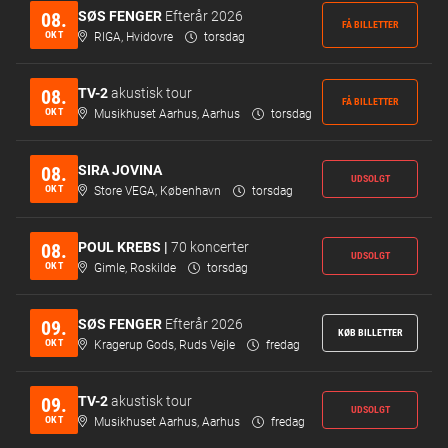
SØS FENGER
Efterår 2026
08.
FÅ BILLETTER
OKT
RIGA, Hvidovre
torsdag
TV-2
akustisk tour
08.
FÅ BILLETTER
OKT
Musikhuset Aarhus, Aarhus
torsdag
SIRA JOVINA
08.
UDSOLGT
OKT
Store VEGA, København
torsdag
POUL KREBS |
70 koncerter
08.
UDSOLGT
OKT
Gimle, Roskilde
torsdag
SØS FENGER
Efterår 2026
09.
KØB BILLETTER
OKT
Kragerup Gods, Ruds Vejle
fredag
TV-2
akustisk tour
09.
UDSOLGT
OKT
Musikhuset Aarhus, Aarhus
fredag