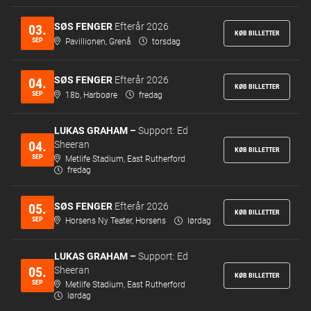
SØS FENGER
Efterår 2026
03.
KØB BILLETTER
SEP
Pavillionen, Grenå
torsdag
SØS FENGER
Efterår 2026
04.
KØB BILLETTER
SEP
18b, Harboøre
fredag
LUKAS GRAHAM –
Support: Ed
04.
Sheeran
KØB BILLETTER
SEP
Metlife Stadium, East Rutherford
fredag
SØS FENGER
Efterår 2026
05.
KØB BILLETTER
SEP
Horsens Ny Teater, Horsens
lørdag
LUKAS GRAHAM –
Support: Ed
05.
Sheeran
KØB BILLETTER
SEP
Metlife Stadium, East Rutherford
lørdag