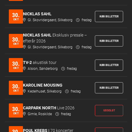
NICKLAS SAHL
30.
KØB BILLETTER
OKT
Gl. Skovridergaard, Silkeborg
fredag
NICKLAS SAHL
Eksklusiv presale –
30.
efterår 2026
KØB BILLETTER
OKT
Gl. Skovridergaard, Silkeborg
fredag
TV-2
akustisk tour
30.
KØB BILLETTER
OKT
Alsion, Sønderborg
fredag
KAROLINE MOUSING
30.
KØB BILLETTER
OKT
Kedelhuset, Silkeborg
fredag
CARPARK NORTH
Live 2026
30.
UDSOLGT
OKT
Gimle, Roskilde
fredag
POUL KREBS |
70 koncerter
30.