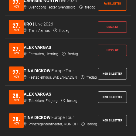
CARPARK NORTH
Live 2026
27.
FÅ BILLETTER
NOV
Svendborg Teater, Svendborg
fredag
URO |
Live 2026
27.
UDSOLGT
NOV
Train, Aarhus
fredag
ALEX VARGAS
27.
UDSOLGT
NOV
Fermaten, Herning
fredag
TINA DICKOW
Europe Tour
27.
KØB BILLETTER
NOV
Festspielhaus, BADEN-BADEN
fredag
ALEX VARGAS
28.
KØB BILLETTER
NOV
Tobakken, Esbjerg
lørdag
TINA DICKOW
Europe Tour
28.
KØB BILLETTER
NOV
Prinzregententheater, MUNICH
lørdag