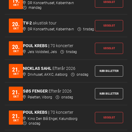
19.
UDSOLGT
DR Koncerthuset, København
OKT
mandag
TV-2
akustisk tour
20.
UDSOLGT
OKT
DR Koncerthuset, København
tirsdag
POUL KREBS |
70 koncerter
20.
UDSOLGT
OKT
Jels Voldsted, Jels
tirsdag
NICKLAS SAHL
Efterår 2026
21.
KØB BILLETTER
OKT
Drivhuset, AKKC, Aalborg
onsdag
SØS FENGER
Efterår 2026
21.
KØB BILLETTER
OKT
Paletten, Viborg
onsdag
POUL KREBS |
70 koncerter
21.
UDSOLGT
Kino Den Blå Engel, Kalundborg
OKT
onsdag