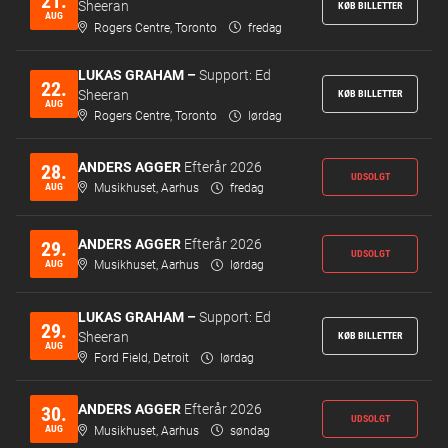
21.
Sheeran
KØB BILLETTER
AUG
Rogers Centre, Toronto
fredag
LUKAS GRAHAM –
Support: Ed
22.
Sheeran
KØB BILLETTER
AUG
Rogers Centre, Toronto
lørdag
ANDERS AGGER
Efterår 2026
28.
UDSOLGT
AUG
Musikhuset, Aarhus
fredag
ANDERS AGGER
Efterår 2026
29.
UDSOLGT
AUG
Musikhuset, Aarhus
lørdag
LUKAS GRAHAM –
Support: Ed
29.
Sheeran
KØB BILLETTER
AUG
Ford Field, Detroit
lørdag
ANDERS AGGER
Efterår 2026
30.
UDSOLGT
AUG
Musikhuset, Aarhus
søndag