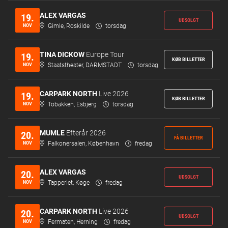
ALEX VARGAS
19.
UDSOLGT
NOV
Gimle, Roskilde
torsdag
TINA DICKOW
Europe Tour
19.
KØB BILLETTER
NOV
Staatstheater, DARMSTADT
torsdag
CARPARK NORTH
Live 2026
19.
KØB BILLETTER
NOV
Tobakken, Esbjerg
torsdag
MUMLE
Efterår 2026
20.
FÅ BILLETTER
NOV
Falkonersalen, København
fredag
ALEX VARGAS
20.
UDSOLGT
NOV
Tapperiet, Køge
fredag
CARPARK NORTH
Live 2026
20.
UDSOLGT
NOV
Fermaten, Herning
fredag