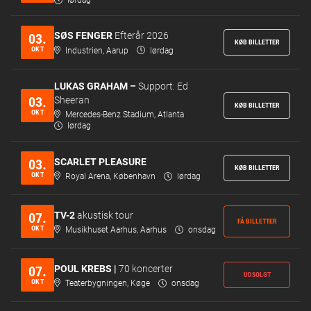
lørdag
SØS FENGER
Efterår 2026
03.
KØB BILLETTER
OKT
Industrien, Aarup
lørdag
LUKAS GRAHAM –
Support: Ed
03.
Sheeran
KØB BILLETTER
OKT
Mercedes-Benz Stadium, Atlanta
lørdag
SCARLET PLEASURE
03.
KØB BILLETTER
OKT
Royal Arena, København
lørdag
TV-2
akustisk tour
07.
FÅ BILLETTER
OKT
Musikhuset Aarhus, Aarhus
onsdag
POUL KREBS |
70 koncerter
07.
UDSOLGT
OKT
Teaterbygningen, Køge
onsdag