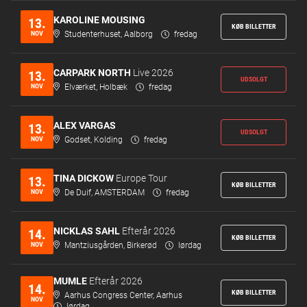
KAROLINE MOUSING
13.
KØB BILLETTER
NOV
Studenterhuset, Aalborg
fredag
CARPARK NORTH
Live 2026
13.
UDSOLGT
NOV
Elværket, Holbæk
fredag
ALEX VARGAS
13.
UDSOLGT
NOV
Godset, Kolding
fredag
TINA DICKOW
Europe Tour
13.
KØB BILLETTER
NOV
De Duif, AMSTERDAM
fredag
NICKLAS SAHL
Efterår 2026
14.
KØB BILLETTER
NOV
Mantziusgården, Birkerød
lørdag
MUMLE
Efterår 2026
14.
KØB BILLETTER
Aarhus Congress Center, Aarhus
NOV
lørdag