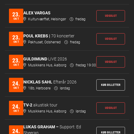
ALEX VARGAS
23.
UDSOLGT
OKT
Kulturværftet, Helsingør
fredag
POUL KREBS |
70 koncerter
23.
UDSOLGT
OKT
Pakhuset, Odsherred
fredag
GULDIMUND
LIVE 2026
23.
UDSOLGT
OKT
Musikkens Hus, Aalborg
fredag 19:00
NICKLAS SAHL
Efterår 2026
24.
KØB BILLETTER
OKT
18b, Harboøre
lørdag
TV-2
akustisk tour
24.
UDSOLGT
OKT
Musikkens Hus, Aalborg
lørdag
LUKAS GRAHAM –
Support: Ed
24.
Sheeran
KØB BILLETTER