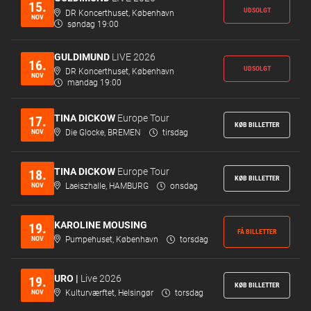
15.
UDSOLGT
DR Koncerthuset, København
NOV
søndag 19:00
GULDIMUND
LIVE 2026
16.
UDSOLGT
DR Koncerthuset, København
NOV
mandag 19:00
TINA DICKOW
Europe Tour
17.
KØB BILLETTER
NOV
Die Glocke, BREMEN
tirsdag
TINA DICKOW
Europe Tour
18.
KØB BILLETTER
NOV
Laeiszhalle, HAMBURG
onsdag
KAROLINE MOUSING
19.
FÅ BILLETTER
NOV
Pumpehuset, København
torsdag
URO |
Live 2026
19.
KØB BILLETTER
NOV
Kulturværftet, Helsingør
torsdag