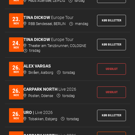
NOV
Haus Auensee, LEIPZIG
lørdag
TINA DICKOW
Europe Tour
23.
KØB BILLETTER
NOV
RBB Sendesaal, BERLIN
mandag
TINA DICKOW
Europe Tour
24.
KØB BILLETTER
Theater am Tanzbrunnen, COLOGNE
NOV
tirsdag
ALEX VARGAS
26.
UDSOLGT
NOV
Skråen, Aalborg
torsdag
CARPARK NORTH
Live 2026
26.
UDSOLGT
NOV
Posten, Odense
torsdag
URO |
Live 2026
26.
KØB BILLETTER
NOV
Tobakken, Esbjerg
torsdag