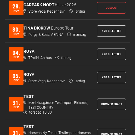
CARPARK NORTH
Live 2026
28.
UDSOLGT
NOV
Store Vega, København
lørdag
TINA DICKOW
Europe Tour
30.
KØB BILLETTER
NOV
Porgy & Bess, VIENNA
mandag
ROYA
04.
KØB BILLETTER
DEC
TRAIN, Aarhus
fredag
ROYA
05.
KØB BILLETTER
DEC
Store Vega, København
lørdag
TEST
31.
Mantziusgården Testimport, Birkerød,
KOMMER SNART
DEC
TESTCOUNTRY
torsdag 10:00
TEST
31.
Horsens Ny Teater Testimport, Horsens,
KOMMER SNART