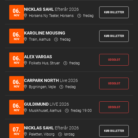
NICKLAS SAHL
Efterår 2026
06.
KØB BILLETTER
NOV
Horsens Ny Teater, Horsens
fredag
KAROLINE MOUSING
06.
KØB BILLETTER
NOV
Train, Aarhus
fredag
ALEX VARGAS
06.
UDSOLGT
NOV
Folkets Hus, Struer
fredag
CARPARK NORTH
Live 2026
06.
UDSOLGT
NOV
Bygningen, Vejle
fredag
GULDIMUND
LIVE 2026
06.
UDSOLGT
NOV
Musikhuset, Aarhus
fredag 19:00
NICKLAS SAHL
Efterår 2026
07.
KØB BILLETTER
NOV
Paletten, Viborg
lørdag