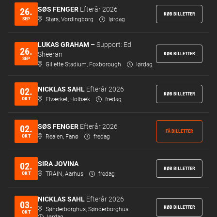
SØS FENGER
Efterår 2026
26.
KØB BILLETTER
SEP
Stars, Vordingborg
lørdag
LUKAS GRAHAM –
Support: Ed
26.
Sheeran
KØB BILLETTER
SEP
Gillette Stadium, Foxborough
lørdag
NICKLAS SAHL
Efterår 2026
02.
KØB BILLETTER
OKT
Elværket, Holbæk
fredag
SØS FENGER
Efterår 2026
02.
FÅ BILLETTER
OKT
Realen, Fanø
fredag
SIRA JOVINA
02.
KØB BILLETTER
OKT
TRAIN, Aarhus
fredag
NICKLAS SAHL
Efterår 2026
03.
KØB BILLETTER
Sønderborghus, Sønderborghus
OKT