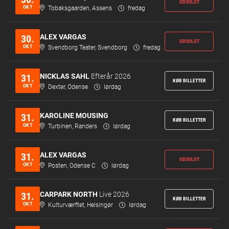
UDSOLGT
OKT
Tobaksgaarden, Assens
fredag
ALEX VARGAS
30.
UDSOLGT
OKT
Svendborg Teater, Svendborg
fredag
NICKLAS SAHL
Efterår 2026
31.
KØB BILLETTER
OKT
Dexter, Odense
lørdag
KAROLINE MOUSING
31.
KØB BILLETTER
OKT
Turbinen, Randers
lørdag
ALEX VARGAS
31.
UDSOLGT
OKT
Posten, Odense C
lørdag
CARPARK NORTH
Live 2026
31.
KØB BILLETTER
OKT
Kulturværftet, Helsingør
lørdag