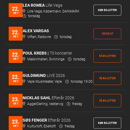
LEA ROMEA
Lille Vega
22.
KØB BILLETTER
Lille Vega, København, DANMARK
OKT
torsdag
ALEX VARGAS
22.
UDSOLGT
OKT
Viften, Rødovre
torsdag
POUL KREBS |
70 koncerter
22.
FÅ BILLETTER
OKT
Maskinhallen, Svinninge
torsdag
GULDIMUND
LIVE 2026
22.
FÅ BILLETTER
OKT
Vejle Musikteater, Vejle
torsdag 19:00
NICKLAS SAHL
Efterår 2026
23.
FÅ BILLETTER
OKT
AggerDarling, Vestervig
fredag
SØS FENGER
Efterår 2026
23.
KØB BILLETTER
OKT
Kulturloft, Ebeltoft
fredag