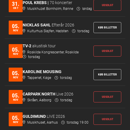
POUL KREBS |
70 koncerter
31.
UDSOLGT
OKT
Musikhuzet Bornholm, Rønne
lørdag
NICKLAS SAHL
Efterår 2026
05.
KØB BILLETTER
NOV
Kulturhus Sløjfen, Hadsten
torsdag
TV-2
akustisk tour
05.
UDSOLGT
Roskilde Kongrescenter, Roskilde
NOV
torsdag
KAROLINE MOUSING
05.
KØB BILLETTER
NOV
Tapperiet, Køge
torsdag
CARPARK NORTH
Live 2026
05.
UDSOLGT
NOV
Skråen, Aalborg
torsdag
GULDIMUND
LIVE 2026
05.
UDSOLGT
NOV
Musikhuset, Aarhus
torsdag 19:00