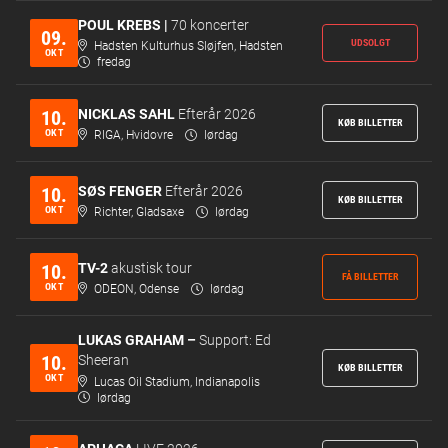
POUL KREBS |
70 koncerter
09.
UDSOLGT
Hadsten Kulturhus Sløjfen, Hadsten
OKT
fredag
NICKLAS SAHL
Efterår 2026
10.
KØB BILLETTER
OKT
RIGA, Hvidovre
lørdag
SØS FENGER
Efterår 2026
10.
KØB BILLETTER
OKT
Richter, Gladsaxe
lørdag
TV-2
akustisk tour
10.
FÅ BILLETTER
OKT
ODEON, Odense
lørdag
LUKAS GRAHAM –
Support: Ed
10.
Sheeran
KØB BILLETTER
OKT
Lucas Oil Stadium, Indianapolis
lørdag