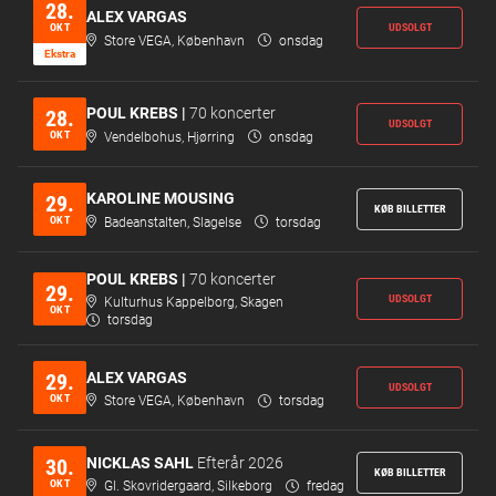
28.
ALEX VARGAS
OKT
UDSOLGT
Store VEGA, København
onsdag
Ekstr­a
POUL KREBS |
70 koncerter
28.
UDSOLGT
OKT
Vendelbohus, Hjørring
onsdag
KAROLINE MOUSING
29.
KØB BILLETTER
OKT
Badeanstalten, Slagelse
torsdag
POUL KREBS |
70 koncerter
29.
UDSOLGT
Kulturhus Kappelborg, Skagen
OKT
torsdag
ALEX VARGAS
29.
UDSOLGT
OKT
Store VEGA, København
torsdag
NICKLAS SAHL
Efterår 2026
30.
KØB BILLETTER
OKT
Gl. Skovridergaard, Silkeborg
fredag