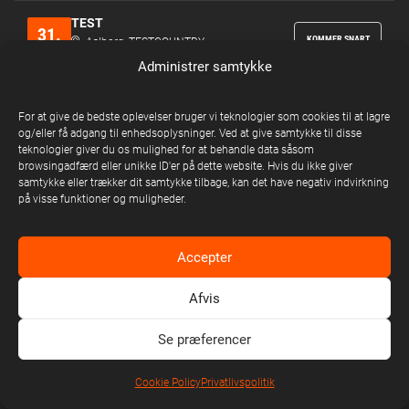
TEST
31.
KOMMER SNART
Aalborg, TESTCOUNTRY
DEC
torsdag 10:00
Administrer samtykke
TEST
31.
For at give de bedste oplevelser bruger vi teknologier som cookies til at lagre
Sønderborghus Testimport,
KOMMER SNART
DEC
og/eller få adgang til enhedsoplysninger. Ved at give samtykke til disse
Sønderborghus, TESTCOUNTRY
torsdag 10:00
teknologier giver du os mulighed for at behandle data såsom
browsingadfærd eller unikke ID'er på dette website. Hvis du ikke giver
samtykke eller trækker dit samtykke tilbage, kan det have negativ indvirkning
TEST
på visse funktioner og muligheder.
31.
Elværket Testimport, Holbæk,
KOMMER SNART
DEC
TESTCOUNTRY
torsdag 10:00
Accepter
08.
TINA DICKOW
Forår 2027
Afvis
UDSOLGT
JAN
Portalen, Greve
fredag
2027
Se præferencer
08.
TINA DICKOW
Eksklusivt presale
Cookie Policy
Privatlivspolitik
FÅ BILLETTER
JAN
Portalen, Greve
fredag