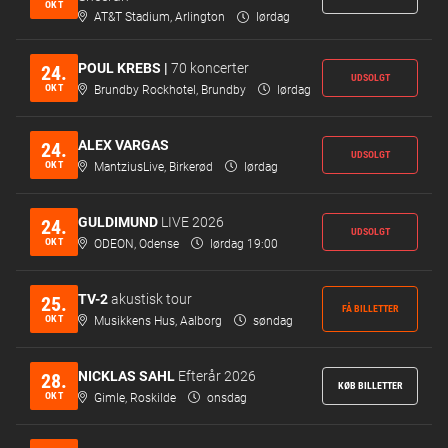
OKT
AT&T Stadium, Arlington
lørdag
POUL KREBS |
70 koncerter
24.
UDSOLGT
OKT
Brundby Rockhotel, Brundby
lørdag
ALEX VARGAS
24.
UDSOLGT
OKT
MantziusLive, Birkerød
lørdag
GULDIMUND
LIVE 2026
24.
UDSOLGT
OKT
ODEON, Odense
lørdag 19:00
TV-2
akustisk tour
25.
FÅ BILLETTER
OKT
Musikkens Hus, Aalborg
søndag
NICKLAS SAHL
Efterår 2026
28.
KØB BILLETTER
OKT
Gimle, Roskilde
onsdag