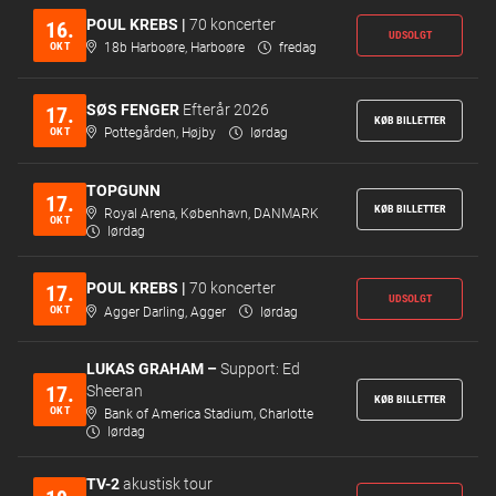
POUL KREBS |
70 koncerter
16.
UDSOLGT
OKT
18b Harboøre, Harboøre
fredag
SØS FENGER
Efterår 2026
17.
KØB BILLETTER
OKT
Pottegården, Højby
lørdag
TOPGUNN
17.
KØB BILLETTER
Royal Arena, København, DANMARK
OKT
lørdag
POUL KREBS |
70 koncerter
17.
UDSOLGT
OKT
Agger Darling, Agger
lørdag
LUKAS GRAHAM –
Support: Ed
17.
Sheeran
KØB BILLETTER
OKT
Bank of America Stadium, Charlotte
lørdag
TV-2
akustisk tour