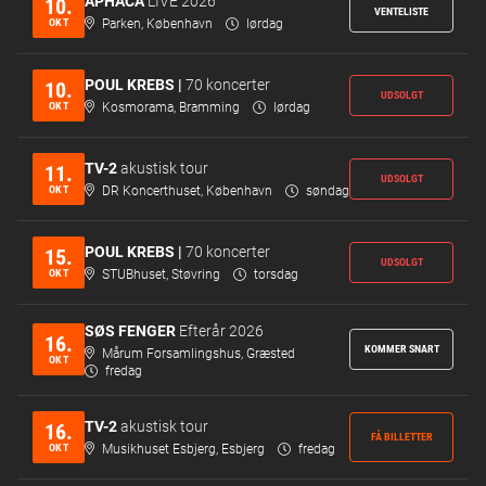
APHACA
LIVE 2026
10.
VENTELISTE
OKT
Parken, København
lørdag
POUL KREBS |
70 koncerter
10.
UDSOLGT
OKT
Kosmorama, Bramming
lørdag
TV-2
akustisk tour
11.
UDSOLGT
OKT
DR Koncerthuset, København
søndag
POUL KREBS |
70 koncerter
15.
UDSOLGT
OKT
STUBhuset, Støvring
torsdag
SØS FENGER
Efterår 2026
16.
KOMMER SNART
Mårum Forsamlingshus, Græsted
OKT
fredag
TV-2
akustisk tour
16.
FÅ BILLETTER
OKT
Musikhuset Esbjerg, Esbjerg
fredag