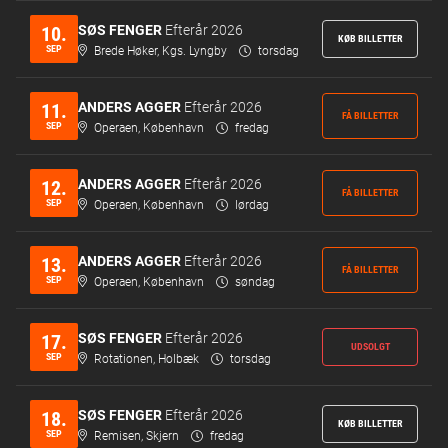
SØS FENGER
Efterår 2026
10.
KØB BILLETTER
SEP
Brede Høker, Kgs. Lyngby
torsdag
ANDERS AGGER
Efterår 2026
11.
FÅ BILLETTER
SEP
Operaen, København
fredag
ANDERS AGGER
Efterår 2026
12.
FÅ BILLETTER
SEP
Operaen, København
lørdag
ANDERS AGGER
Efterår 2026
13.
FÅ BILLETTER
SEP
Operaen, København
søndag
SØS FENGER
Efterår 2026
17.
UDSOLGT
SEP
Rotationen, Holbæk
torsdag
SØS FENGER
Efterår 2026
18.
KØB BILLETTER
SEP
Remisen, Skjern
fredag