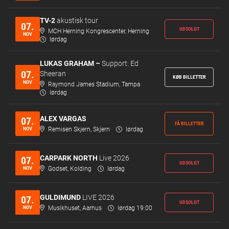
TV-2
akustisk tour
07.
UDSOLGT
MCH Herning Kongrescenter, Herning
NOV
lørdag
LUKAS GRAHAM –
Support: Ed
07.
Sheeran
KØB BILLETTER
NOV
Raymond James Stadium, Tampa
lørdag
ALEX VARGAS
07.
FÅ BILLETTER
NOV
Remisen Skjern, Skjern
lørdag
CARPARK NORTH
Live 2026
07.
UDSOLGT
NOV
Godset, Kolding
lørdag
GULDIMUND
LIVE 2026
07.
UDSOLGT
NOV
Musikhuset, Aarhus
lørdag 19:00