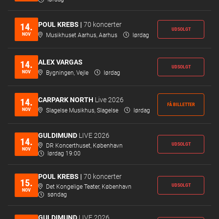
POUL KREBS |
70 koncerter
14.
UDSOLGT
NOV
Musikhuset Aarhus, Aarhus
lørdag
ALEX VARGAS
14.
UDSOLGT
NOV
Bygningen, Vejle
lørdag
CARPARK NORTH
Live 2026
14.
FÅ BILLETTER
NOV
Slagelse Musikhus, Slagelse
lørdag
GULDIMUND
LIVE 2026
14.
UDSOLGT
DR Koncerthuset, København
NOV
lørdag 19:00
POUL KREBS |
70 koncerter
15.
UDSOLGT
Det Kongelige Teater, København
NOV
søndag
GULDIMUND
LIVE 2026