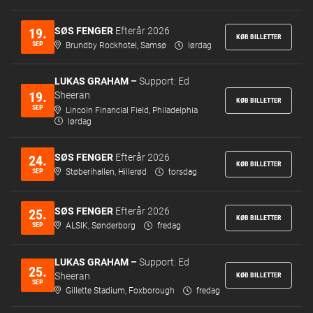
SØS FENGER
Efterår 2026
19.
KØB BILLETTER
SEP
Brundby Rockhotel, Samsø
lørdag
LUKAS GRAHAM –
Support: Ed
19.
Sheeran
KØB BILLETTER
SEP
Lincoln Financial Field, Philadelphia
lørdag
SØS FENGER
Efterår 2026
24.
KØB BILLETTER
SEP
Støberihallen, Hillerød
torsdag
SØS FENGER
Efterår 2026
25.
KØB BILLETTER
SEP
ALSIK, Sønderborg
fredag
LUKAS GRAHAM –
Support: Ed
25.
Sheeran
KØB BILLETTER
SEP
Gillette Stadium, Foxborough
fredag