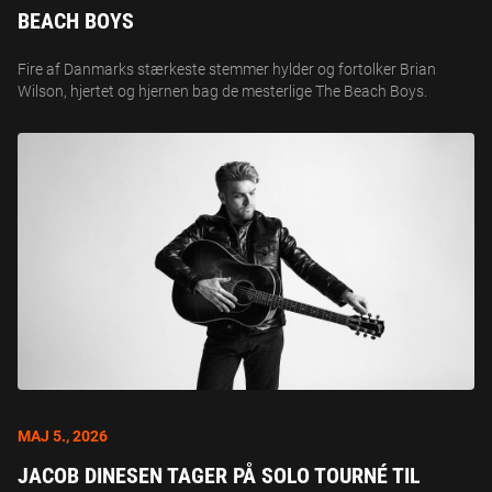
BEACH BOYS
Fire af Danmarks stærkeste stemmer hylder og fortolker Brian
Wilson, hjertet og hjernen bag de mesterlige The Beach Boys.
MAJ 5., 2026
JACOB DINESEN TAGER PÅ SOLO TOURNÉ TIL