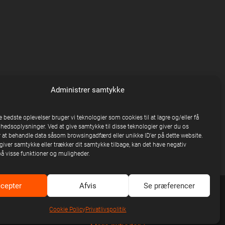
Administrer samtykke
e bedste oplevelser bruger vi teknologier som cookies til at lagre og/eller få
nhedsoplysninger. Ved at give samtykke til disse teknologier giver du os
 at behandle data såsom browsingadfærd eller unikke ID'er på dette website.
giver samtykke eller trækker dit samtykke tilbage, kan det have negativ
på visse funktioner og muligheder.
cepter
Afvis
Se præferencer
Cookie Policy
Privatlivspolitik