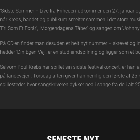
’Sidste Sommer – Live fra Friheden’ udkommer den 27. januar o
når Krebs, bandet og publikum smelter sammen i det store musik
’Fri Som Et Forår’, ’Morgendagens Tåber’ og sangen om ’Johnny
På CD’en finder man desuden et helt nyt nummer – skrevet og ind
hedder ’Din Egen Vej’, er en studieindspilning og ligger som et
Selvom Poul Krebs har spillet sin sidste festivalkoncert, er han 
på landevejen. Torsdag aften giver han nemlig den første af 25 k
spillesteder, hvor sangskriveren dykker ned i sange fra de i alt
SENESTE NYT