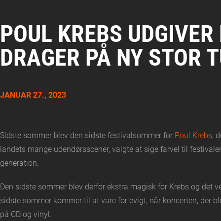
POUL KREBS UDGIVER
DRAGER PÅ NY STOR 
JANUAR 27., 2023
Sidste sommer blev den sidste festivalsommer for
Poul Krebs
, 
landets mange udendørsscener, valgte at sige farvel til festivale
generation.
Den sidste sommer blev derfor ekstra magisk for Krebs og det vels
sidste sommer kommer til at vare for evigt, når koncerten, der b
på CD og vinyl.