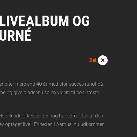
 LIVEALBUM OG
TURNÉ
Del:
der efter mere end 40 år med stor succes rundt på
rne og give pladsen i solen videre til den næste
pillende orkester, der dog har sørget for, at den
lev optaget live i Friheden i Aarhus, nu udkommer