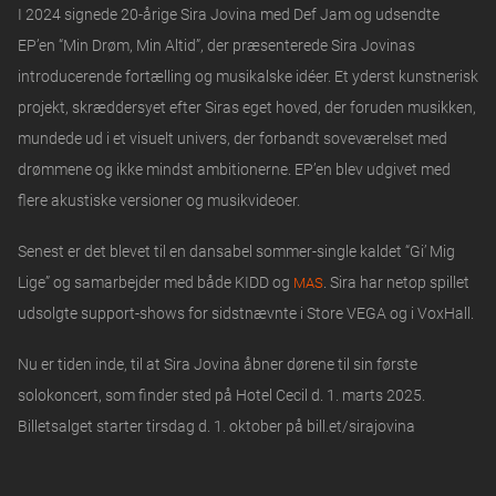
I 2024 signede 20-årige Sira Jovina med Def Jam og udsendte
EP’en “Min Drøm, Min Altid”, der præsenterede Sira Jovinas
introducerende fortælling og musikalske idéer. Et yderst kunstnerisk
projekt, skræddersyet efter Siras eget hoved, der foruden musikken,
mundede ud i et visuelt univers, der forbandt soveværelset med
drømmene og ikke mindst ambitionerne. EP’en blev udgivet med
flere akustiske versioner og musikvideoer.
Senest er det blevet til en dansabel sommer-single kaldet “Gi’ Mig
Lige” og samarbejder med både KIDD og
. Sira har netop spillet
MAS
udsolgte support-shows for sidstnævnte i Store VEGA og i VoxHall.
Nu er tiden inde, til at Sira Jovina åbner dørene til sin første
solokoncert, som finder sted på Hotel Cecil d. 1. marts 2025.
Billetsalget starter tirsdag d. 1. oktober på bill.et/sirajovina