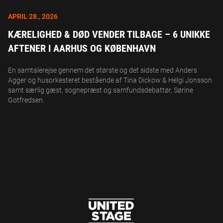
APRIL 28., 2026
KÆRELIGHED & DØD VENDER TILBAGE – 6 UNIKKE
AFTENER I AARHUS OG KØBENHAVN
En samtalerejse gennem det største og det sidste med Anders
Agger og husorkesteret bestående af Tina Dickow & Helgi Jonsson
samt særlig gæst, sognepræst og samfundsdebattør, Sørine
Gotfredsen.