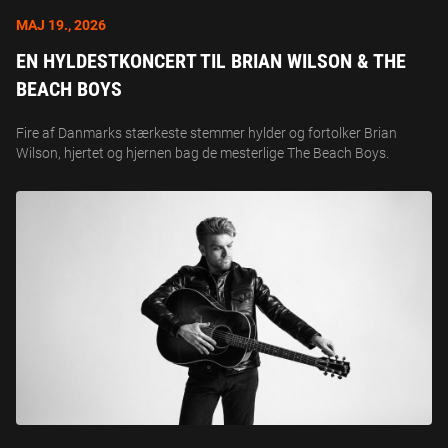
MAJ 19., 2026
EN HYLDESTKONCERT TIL BRIAN WILSON & THE
BEACH BOYS
Fire af Danmarks stærkeste stemmer hylder og fortolker Brian
Wilson, hjertet og hjernen bag de mesterlige The Beach Boys.