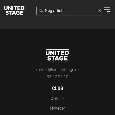
SØG
ARTISTER
kontakt@unitedstage.dk
33 97 90 10
CLUB
Artister
Nyheder