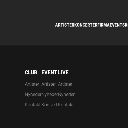
ARTISTER
KONCERTER
FIRMAEVENTS
K
CLUB
EVENT
LIVE
Artister
Artister
Artister
Nyheder
Nyheder
Nyheder
Kontakt
Kontakt
Kontakt