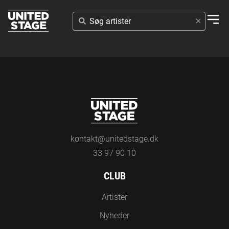
SØG
ARTISTER
kontakt@unitedstage.dk
33 97 90 10
CLUB
Artister
Nyheder