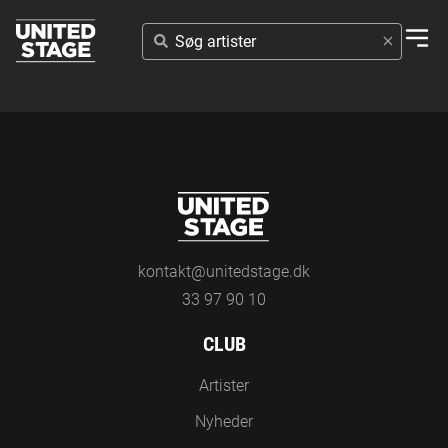
SØG
ARTISTER
kontakt@unitedstage.dk
33 97 90 10
CLUB
Artister
Nyheder