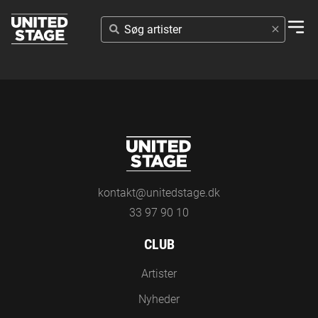
SØG
ARTISTER
kontakt@unitedstage.dk
33 97 90 10
CLUB
Artister
Nyheder