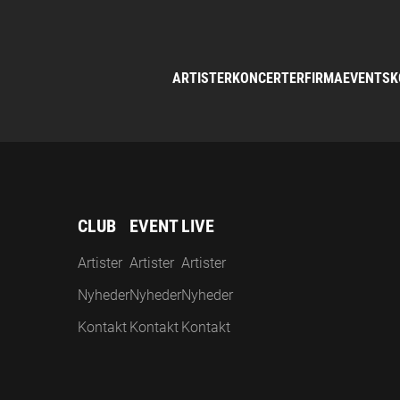
ARTISTER
KONCERTER
FIRMAEVENTS
K
CLUB
EVENT
LIVE
Artister
Artister
Artister
Nyheder
Nyheder
Nyheder
Kontakt
Kontakt
Kontakt