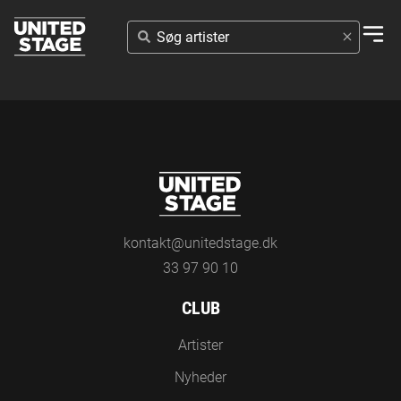
SØG
ARTISTER
kontakt@unitedstage.dk
33 97 90 10
CLUB
Artister
Nyheder