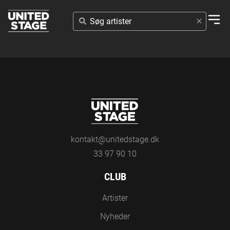
SØG
ARTISTER
kontakt@unitedstage.dk
33 97 90 10
CLUB
Artister
Nyheder