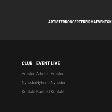
ARTISTER
KONCERTER
FIRMAEVENTS
K
CLUB
EVENT
LIVE
Artister
Artister
Artister
Nyheder
Nyheder
Nyheder
Kontakt
Kontakt
Kontakt