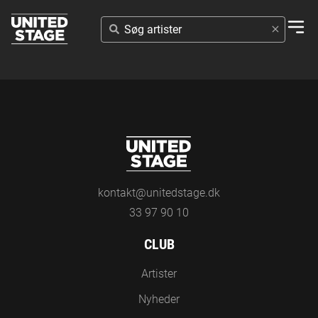
SØG
ARTISTER
kontakt@unitedstage.dk
33 97 90 10
CLUB
Artister
Nyheder