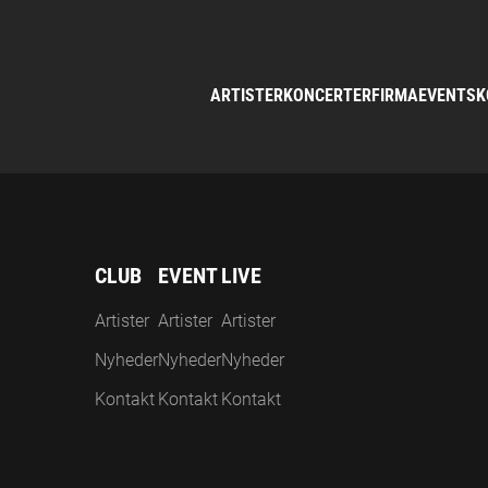
ARTISTER
KONCERTER
FIRMAEVENTS
K
CLUB
EVENT
LIVE
Artister
Artister
Artister
Nyheder
Nyheder
Nyheder
Kontakt
Kontakt
Kontakt