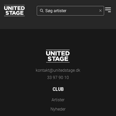
SØG
ARTISTER
kontakt@unitedstage.dk
33 97 90 10
CLUB
Artister
Nyheder