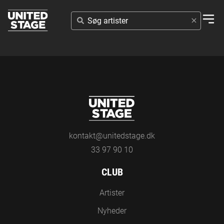
SØG
ARTISTER
kontakt@unitedstage.dk
33 97 90 10
CLUB
Artister
Nyheder