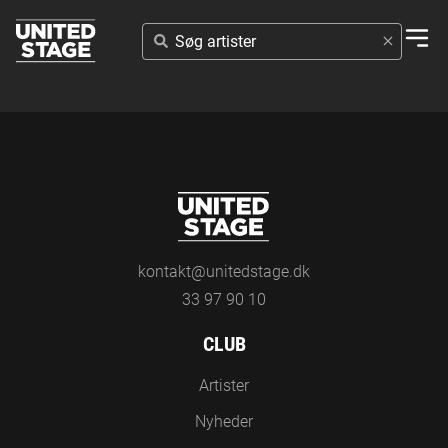
SØG
ARTISTER
kontakt@unitedstage.dk
33 97 90 10
CLUB
Artister
Nyheder