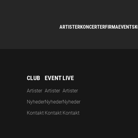
ARTISTER
KONCERTER
FIRMAEVENTS
K
CLUB
EVENT
LIVE
Artister
Artister
Artister
Nyheder
Nyheder
Nyheder
Kontakt
Kontakt
Kontakt