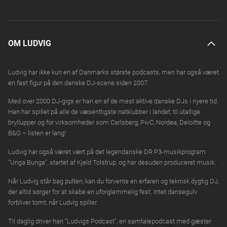
OM LUDVIG
Ludvig har ikke kun en af Danmarks største podcasts, men har også været
en fast figur på den danske DJ-scene siden 2007.
Med over 2000 DJ-gigs er han en af de mest aktive danske DJs i nyere tid.
Han har spillet på alle de væsentligste natklubber i landet, til utallige
bryllupper og for virksomheder som Carlsberg, PwC, Nordea, Deloitte og
B&O – listen er lang!
Ludvig har også været vært på det legendariske DR P3-musikprogram
“Unga Bunga”, startet af Kjeld Tolstrup, og har desuden produceret musik.
Når Ludvig står bag pulten, kan du forvente en erfaren og teknisk dygtig DJ,
der altid sørger for at skabe en uforglemmelig fest. Intet dansegulv
forbliver tomt, når Ludvig spiller.
Til daglig driver han “Ludvigs Podcast”, en samtalepodcast med gæster