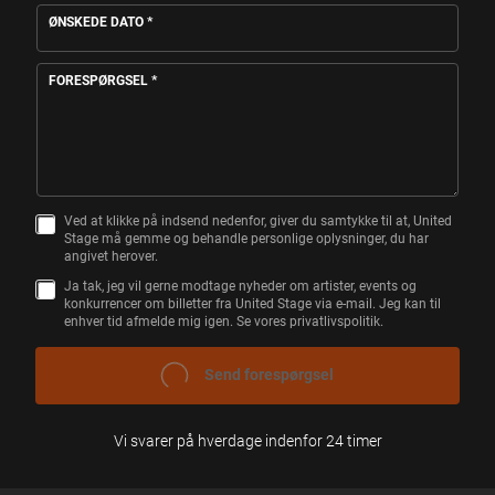
ØNSKEDE DATO
*
FORESPØRGSEL
*
Ved at klikke på indsend nedenfor, giver du samtykke til at, United
S
Stage må gemme og behandle personlige oplysninger, du har
A
angivet herover.
M
T
Ja tak, jeg vil gerne modtage nyheder om artister, events og
Y
konkurrencer om billetter fra United Stage via e-mail. Jeg kan til
K
enhver tid afmelde mig igen. Se vores privatlivspolitik.
K
E
SEND FORESPØRGSEL
Vi svarer på hverdage indenfor 24 timer