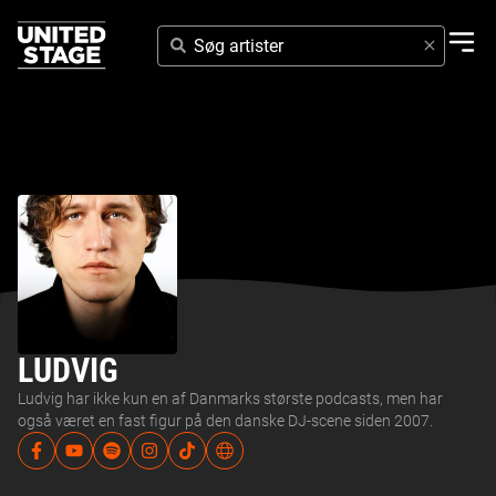
SØG
ARTISTER
LUDVIG
Ludvig har ikke kun en af Danmarks største podcasts, men har
også været en fast figur på den danske DJ-scene siden 2007.