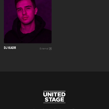
DJ KADR
External
kontakt@unitedstage.dk