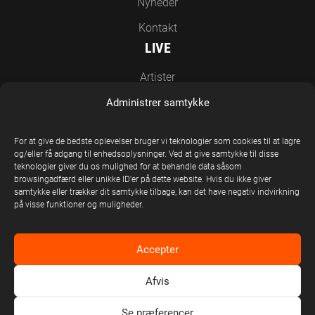
Nyheder
Kontakt
LIVE
Artister
Nyheder
Administrer samtykke
Kontakt
For at give de bedste oplevelser bruger vi teknologier som cookies til at lagre
EN DEL AF UNITED STAGE GROUP
og/eller få adgang til enhedsoplysninger. Ved at give samtykke til disse
teknologier giver du os mulighed for at behandle data såsom
browsingadfærd eller unikke ID'er på dette website. Hvis du ikke giver
samtykke eller trækker dit samtykke tilbage, kan det have negativ indvirkning
på visse funktioner og muligheder.
Accepter
Afvis
United Stage Group © Copyright 2026
Se præferencer