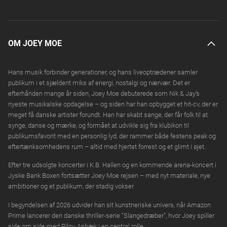
OM JOEY MOE
Hans musik forbinder generationer, og hans liveoptrædener samler
publikum i et sjældent miks af energi, nostalgi og nærvær. Det er
efterhånden mange år siden, Joey Moe debuterede som Nik & Jay’s
nyeste musikalske opdagelse – og siden har han opbygget et hit-cv, der er
meget få danske artister forundt. Han har skabt sange, der får folk til at
synge, danse og mærke, og formået at udvikle sig fra klubikon til
publikumsfavorit med en personlig lyd, der rammer både festens peak og
eftertænksomhedens rum – altid med hjertet forrest og et glimt i øjet.
Efter tre udsolgte koncerter i K.B. Hallen og en kommende arena-koncert i
Jyske Bank Boxen fortsætter Joey Moe rejsen – med nyt materiale, nye
ambitioner og et publikum, der stadig vokser.
I begyndelsen af 2026 udvider han sit kunstneriske univers, når Amazon
Prime lancerer den danske thriller-serie “Slangedræber”, hvor Joey spiller
side om side med Pilou Asbæk i en central rolle.