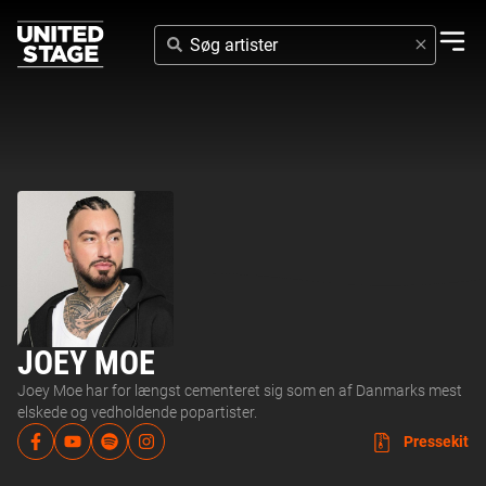
SØG
ARTISTER
JOEY MOE
Joey Moe har for længst cementeret sig som en af Danmarks mest
elskede og vedholdende popartister.
Pressekit