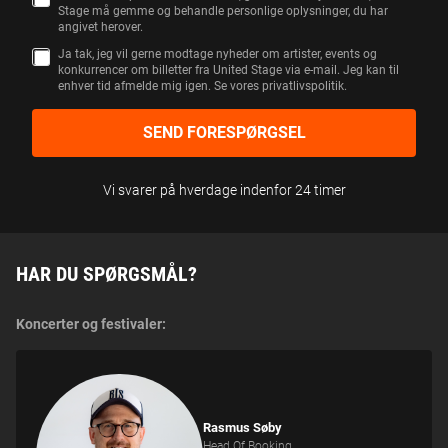
Stage må gemme og behandle personlige oplysninger, du har
A
angivet herover.
M
T
Ja tak, jeg vil gerne modtage nyheder om artister, events og
Y
konkurrencer om billetter fra United Stage via e-mail. Jeg kan til
K
enhver tid afmelde mig igen. Se vores privatlivspolitik.
K
E
SEND FORESPØRGSEL
Vi svarer på hverdage indenfor 24 timer
HAR DU SPØRGSMÅL?
Koncerter og festivaler:
Rasmus Søby
Head Of Booking