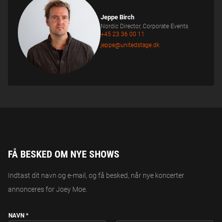
Jeppe Birch
Nordic Director, Corporate Events
+45 23 36 00 11
jeppe@unitedstage.dk
FÅ BESKED OM NYE SHOWS
Indtast dit navn og e-mail, og få besked, når nye koncerter
annonceres for Joey Moe.
NAVN
*