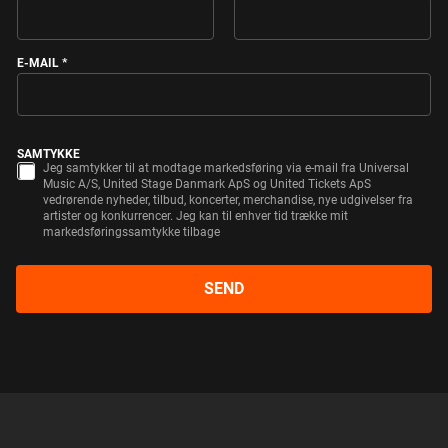
FIRST
LAST
E-MAIL
*
E
SAMTYKKE
-
Jeg samtykker til at modtage markedsføring via e-mail fra Universal
M
Music A/S, United Stage Danmark ApS og United Tickets ApS
A
vedrørende nyheder, tilbud, koncerter, merchandise, nye udgivelser fra
I
artister og konkurrencer. Jeg kan til enhver tid trække mit
L
markedsføringssamtykke tilbage
*
SEND