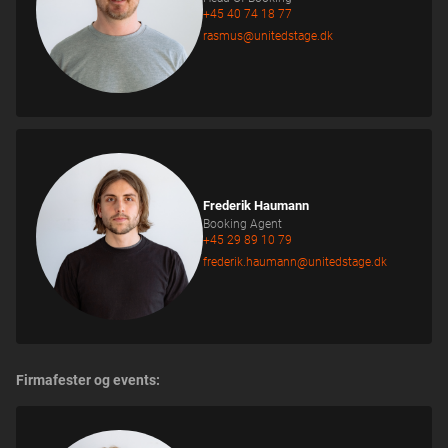
+45 40 74 18 77
rasmus@unitedstage.dk
Frederik Haumann
Booking Agent
+45 29 89 10 79
frederik.haumann@unitedstage.dk
Firmafester og events: