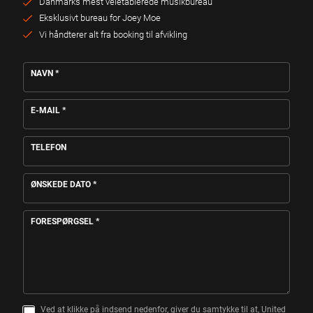
Danmarks mest veletablerede musikbureau
Eksklusivt bureau for Joey Moe
Vi håndterer alt fra booking til afvikling
NAVN
*
E-MAIL
*
TELEFON
ØNSKEDE DATO
*
FORESPØRGSEL
*
Ved at klikke på indsend nedenfor, giver du samtykke til at, United
S