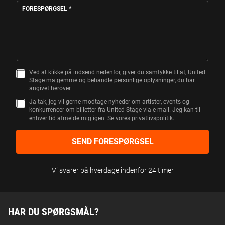
FORESPØRGSEL
*
Ved at klikke på indsend nedenfor, giver du samtykke til at, United
S
Stage må gemme og behandle personlige oplysninger, du har
A
angivet herover.
M
T
Ja tak, jeg vil gerne modtage nyheder om artister, events og
Y
konkurrencer om billetter fra United Stage via e-mail. Jeg kan til
K
enhver tid afmelde mig igen. Se vores privatlivspolitik.
K
E
SEND FORESPØRGSEL
Vi svarer på hverdage indenfor 24 timer
HAR DU SPØRGSMÅL?