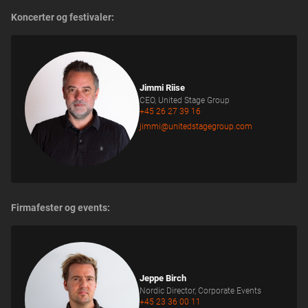
Koncerter og festivaler:
Jimmi Riise
CEO, United Stage Group
+45 26 27 39 16
jimmi@unitedstagegroup.com
Firmafester og events:
Jeppe Birch
Nordic Director, Corporate Events
+45 23 36 00 11