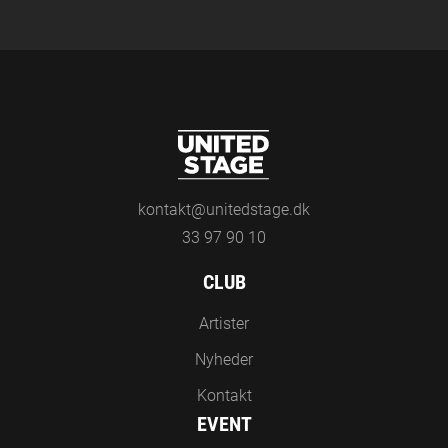
kontakt@unitedstage.dk
33 97 90 10
CLUB
Artister
Nyheder
Kontakt
EVENT