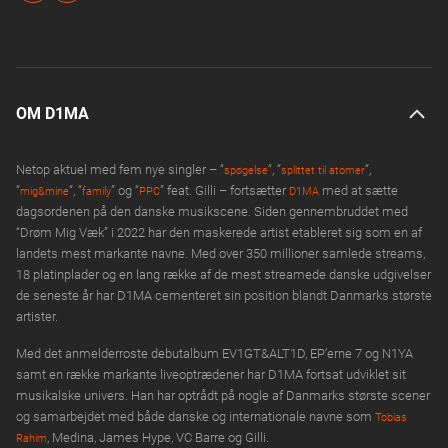
OM D1MA
Netop aktuel med fem nye singler – “
“, “
“,
spøgelse
splittet til atomer
“
“, “
” og “
” feat. Gilli – fortsætter
med at sætte
mig&mine
family
PPC
D1MA
dagsordenen på den danske musikscene. Siden gennembruddet med
“Drøm Mig Væk” i 2022 har den maskerede artist etableret sig som en af
landets mest markante navne. Med over 350 millioner samlede streams,
18 platinplader og en lang række af de mest streamede danske udgivelser
de seneste år har D1MA cementeret sin position blandt Danmarks største
artister.
Med det anmelderroste debutalbum EV1GT&ALT1D, EP’erne 7 og N1YA
samt en række markante liveoptrædener har D1MA fortsat udviklet sit
musikalske univers. Han har optrådt på nogle af Danmarks største scener
og samarbejdet med både danske og internationale navne som
Tobias
, Medina, James Hype, VC Barre og Gilli.
Rahim