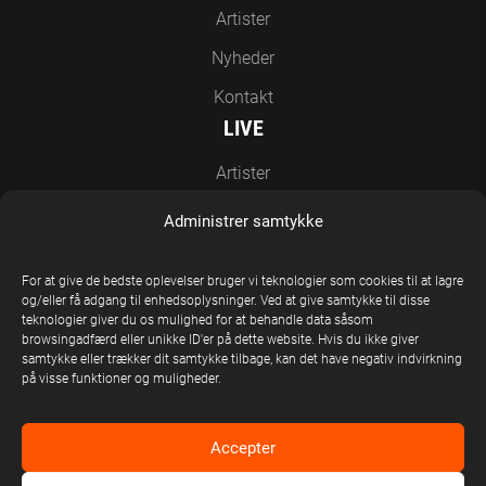
Artister
Nyheder
Kontakt
LIVE
Artister
Nyheder
Administrer samtykke
Kontakt
EN DEL AF UNITED STAGE GROUP
For at give de bedste oplevelser bruger vi teknologier som cookies til at lagre
og/eller få adgang til enhedsoplysninger. Ved at give samtykke til disse
teknologier giver du os mulighed for at behandle data såsom
browsingadfærd eller unikke ID'er på dette website. Hvis du ikke giver
samtykke eller trækker dit samtykke tilbage, kan det have negativ indvirkning
på visse funktioner og muligheder.
Accepter