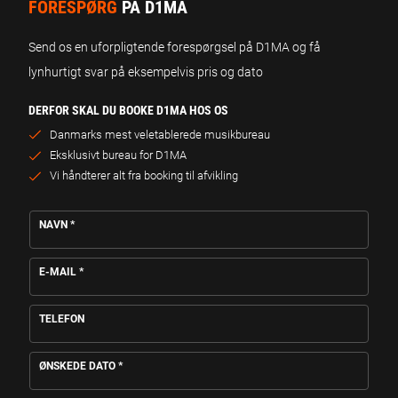
FORESPØRG
PÅ D1MA
Send os en uforpligtende forespørgsel på D1MA og få
lynhurtigt svar på eksempelvis pris og dato
DERFOR SKAL DU BOOKE D1MA HOS OS
Danmarks mest veletablerede musikbureau
Eksklusivt bureau for D1MA
Vi håndterer alt fra booking til afvikling
NAVN
*
E-MAIL
*
TELEFON
ØNSKEDE DATO
*