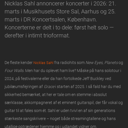
Nicklas Sahl annoncerer koncerter i 2026: 21.
marts i Musikhusets Store Sal, Aarhus og 25.
marts i DR Koncertsalen, København.
Koncerterne er delt i to dele: først helt solo —
derefter i intimt trioformat.
De fleste kender
fra radiohits som
New Eyes
,
Planets
og
Nicklas Sahl
Four Walls
. Men har du oplevet ham live? Måske på hans solotour i
2024, på festivalerne eller da han fortolkede Jeff Buckley ved
jubilæumsfejringen af
Grace
i starten af 2025. I så fald har du med
sikkerhed bemærket, at her er tale om en stemme i absolut
særklasse, akkompagneret af et eminent guitarspil, der får vokal og
guitar til at føles som ét. Sahl er uden tvivl en af sin generations
stærkeste sangskrivere – noget både streamingtallene og hans
utallige optrædener hjemme og i udlandet vidner om.