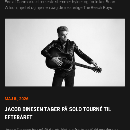
Fire af Danmarks stærkeste stemmer hylder og fortolker Brian
Wilson, hjertet og hjernen bag de mesterlige The Beach Boys.
MAJ 5., 2026
JACOB DINESEN TAGER PÅ SOLO TOURNÉ TIL
EFTERÅRET