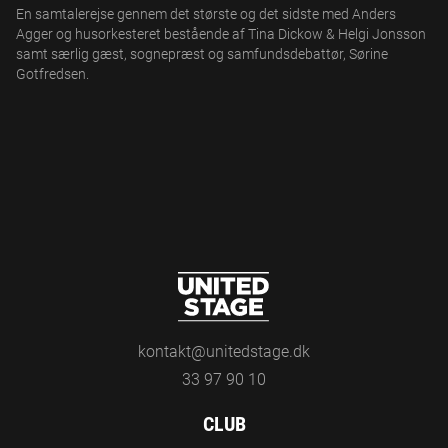
En samtalerejse gennem det største og det sidste med Anders
Agger og husorkesteret bestående af Tina Dickow & Helgi Jonsson
samt særlig gæst, sognepræst og samfundsdebattør, Sørine
Gotfredsen.
kontakt@unitedstage.dk
33 97 90 10
CLUB