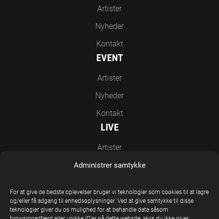
Artister
Nyheder
Kontakt
EVENT
Artister
Nyheder
Kontakt
LIVE
Artister
Nyheder
Administrer samtykke
Kontakt
For at give de bedste oplevelser bruger vi teknologier som cookies til at lagre
EN DEL AF UNITED STAGE GROUP
og/eller få adgang til enhedsoplysninger. Ved at give samtykke til disse
teknologier giver du os mulighed for at behandle data såsom
browsingadfærd eller unikke ID'er på dette website. Hvis du ikke giver