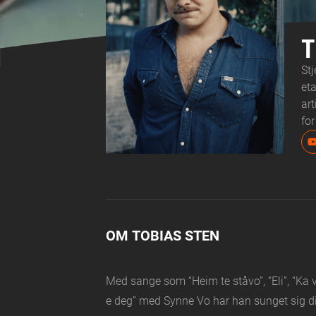
T
St
et
ar
for
OM TOBIAS STEN
Med sange som “Heim te ståvo”, “Eli”, “Ka vi
e deg” med Synne Vo har han sunget sig dir