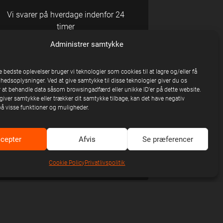
Vi svarer på hverdage indenfor 24
timer
Administrer samtykke
R DU SPØRGSMÅL?
e bedste oplevelser bruger vi teknologier som cookies til at lagre og/eller få
nhedsoplysninger. Ved at give samtykke til disse teknologier giver du os
 at behandle data såsom browsingadfærd eller unikke ID'er på dette website.
giver samtykke eller trækker dit samtykke tilbage, kan det have negativ
erter og festivaler:
på visse funktioner og muligheder.
Kasper Bisgaard
cepter
Afvis
Se præferencer
Booking Agent
kb@unitedstage.dk
Cookie Policy
Privatlivspolitik
afester og events: