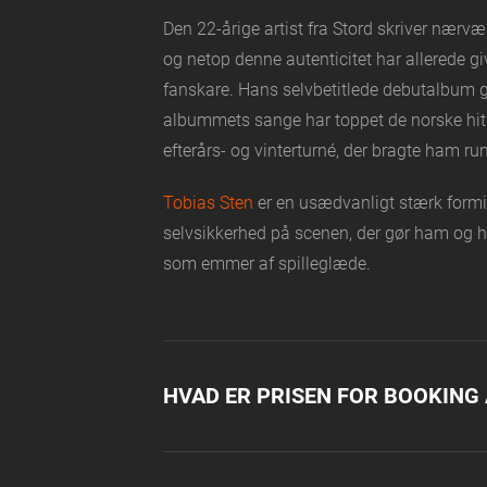
Den 22-årige artist fra Stord skriver nærvæ
og netop denne autenticitet har allerede 
fanskare. Hans selvbetitlede debutalbum g
albummets sange har toppet de norske hitl
efterårs- og vinterturné, der bragte ham ru
Tobias Sten
er en usædvanligt stærk formi
selvsikkerhed på scenen, der gør ham og ha
som emmer af spilleglæde.
HVAD ER PRISEN FOR BOOKING 