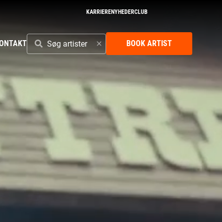
KARRIERE
NYHEDER
CLUB
SØG
ONTAKT
BOOK ARTIST
ARTISTER