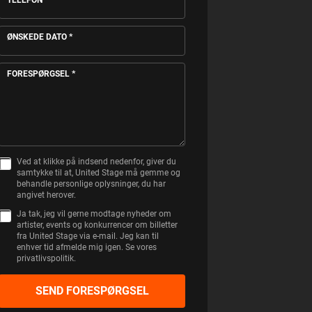
ØNSKEDE DATO
*
FORESPØRGSEL
*
Ved at klikke på indsend nedenfor, giver du
S
samtykke til at, United Stage må gemme og
A
behandle personlige oplysninger, du har
M
angivet herover.
T
Y
Ja tak, jeg vil gerne modtage nyheder om
K
artister, events og konkurrencer om billetter
K
fra United Stage via e-mail. Jeg kan til
E
enhver tid afmelde mig igen. Se vores
privatlivspolitik.
SEND FORESPØRGSEL