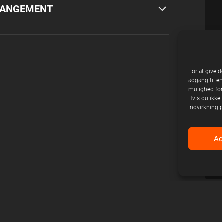
RRANGEMENT
HA
For at give d
adgang til e
mulighed for
Hvis du ikke 
Konc
indvirkning 
Ac
Firm