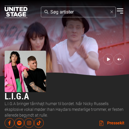
SØG
ARTISTER
L.I.G.A
L.I.G.A bringer tårnhøjt humør til bordet. Når Nicky Russells
eksplosive vokal møder Ihan Haydars mesterlige trommer, er festen
allerede begyndt at rulle.
Pressekit