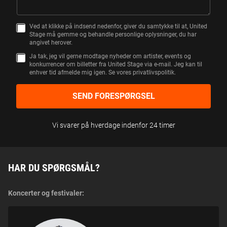
Ved at klikke på indsend nedenfor, giver du samtykke til at, United
S
Stage må gemme og behandle personlige oplysninger, du har
A
angivet herover.
M
T
Ja tak, jeg vil gerne modtage nyheder om artister, events og
Y
konkurrencer om billetter fra United Stage via e-mail. Jeg kan til
K
enhver tid afmelde mig igen. Se vores privatlivspolitik.
K
E
SEND FORESPØRGSEL
Vi svarer på hverdage indenfor 24 timer
HAR DU SPØRGSMÅL?
Koncerter og festivaler: