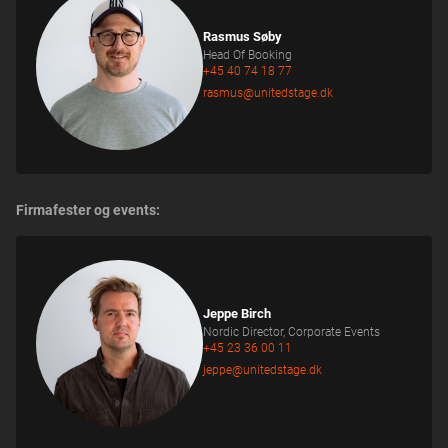
Rasmus Søby
Head Of Booking
+45 40 74 18 77
rasmus@unitedstage.dk
Firmafester og events:
Jeppe Birch
Nordic Director, Corporate Events
+45 23 36 00 11
jeppe@unitedstage.dk