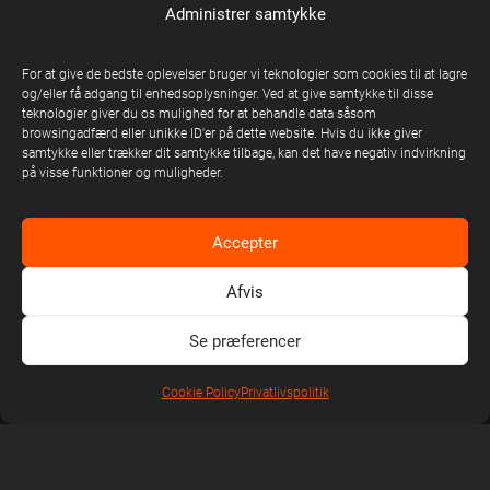
Administrer samtykke
LIVE
Artister
For at give de bedste oplevelser bruger vi teknologier som cookies til at lagre
og/eller få adgang til enhedsoplysninger. Ved at give samtykke til disse
Nyheder
teknologier giver du os mulighed for at behandle data såsom
browsingadfærd eller unikke ID'er på dette website. Hvis du ikke giver
Kontakt
samtykke eller trækker dit samtykke tilbage, kan det have negativ indvirkning
på visse funktioner og muligheder.
EN DEL AF UNITED STAGE GROUP
Accepter
Afvis
Se præferencer
Cookie Policy
Privatlivspolitik
United Stage Group © Copyright 2026