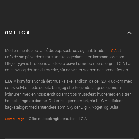
OM L.I.G.A
Med eminente spor af både, pop, soul, rock og funk tillader
at
L.I.G.A
udfolde sig på verdens musikalske legeplads – en kombination, som
tilføjer rygvind til duoens altid eksplosive humørbombe-energi. L.I.G.A har
det sjovt, og dét kan du mærke, når de vælter scenen og spreder festen.
L.I.G.A kom for alvor på det musikalske landkort, da de i 2014 udkom med
deres selvbetitlede debutalbum, og efterfølgende bragede gennem
lydmuren med en højspændt og ambitiøs musikfest, hvor energien sitrer
helt ud i fingerspidserne. Det er helt gennemført, når L.I.G.A udfolder
bagkataloget med antændere som ‘Skylder Dig Ik’ Noget’ og ‘Julia’.
– Officielt bookingbureau for L.I.G.A.
United Stage