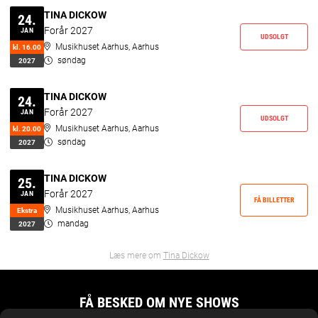
TINA DICKOW
24.
Forår 2027
JAN
UDSOLGT
Musikhuset Aarhus, Aarhus
kl. 1­6.00
søndag
2027
TINA DICKOW
24.
Forår 2027
JAN
UDSOLGT
Musikhuset Aarhus, Aarhus
kl. 2­0.00
søndag
2027
TINA DICKOW
25.
Forår 2027
JAN
FÅ BILLETTER
Musikhuset Aarhus, Aarhus
Ekstr­a
mandag
2027
Læs mere om
Tina Dickow
FÅ BESKED OM NYE SHOWS