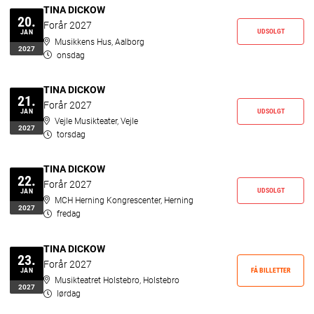
TINA DICKOW
20.
Forår 2027
UDSOLGT
JAN
Musikkens Hus, Aalborg
2027
onsdag
TINA DICKOW
21.
Forår 2027
UDSOLGT
JAN
Vejle Musikteater, Vejle
2027
torsdag
TINA DICKOW
22.
Forår 2027
UDSOLGT
JAN
MCH Herning Kongrescenter, Herning
2027
fredag
TINA DICKOW
23.
Forår 2027
FÅ BILLETTER
JAN
Musikteatret Holstebro, Holstebro
2027
lørdag