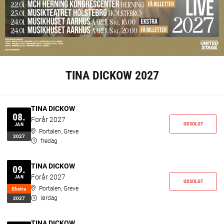
TINA DICKOW 2027
TINA DICKOW
08.
Forår 2027
UDSOLGT
JAN
Portalen, Greve
2027
fredag
TINA DICKOW
09.
Forår 2027
JAN
UDSOLGT
Portalen, Greve
Ekstr­a
lørdag
2027
TINA DICKOW