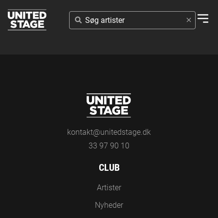
SØG
ARTISTER
kontakt@unitedstage.dk
33 97 90 10
CLUB
Artister
Nyheder