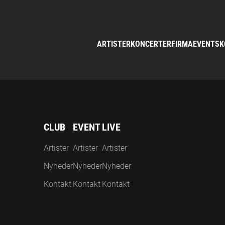
ARTISTER
KONCERTER
FIRMAEVENTS
K
CLUB
EVENT
LIVE
Artister
Artister
Artister
Nyheder
Nyheder
Nyheder
Kontakt
Kontakt
Kontakt