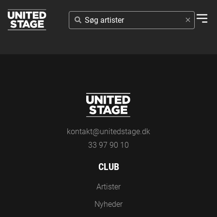
SØG
ARTISTER
kontakt@unitedstage.dk
33 97 90 10
CLUB
Artister
Nyheder