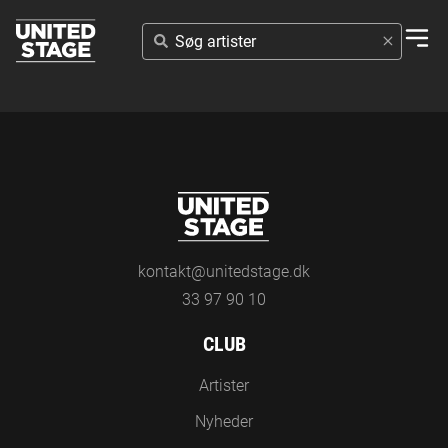
SØG
ARTISTER
kontakt@unitedstage.dk
33 97 90 10
CLUB
Artister
Nyheder