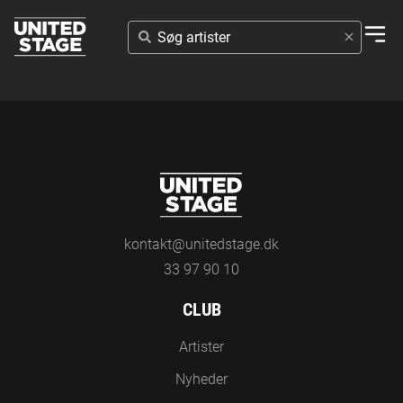
SØG
ARTISTER
kontakt@unitedstage.dk
33 97 90 10
CLUB
Artister
Nyheder