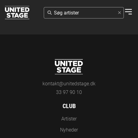
SØG
ARTISTER
kontakt@unitedstage.dk
33 97 90 10
CLUB
Artister
Nyheder