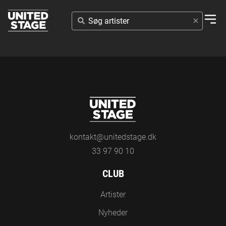
SØG
ARTISTER
kontakt@unitedstage.dk
33 97 90 10
CLUB
Artister
Nyheder