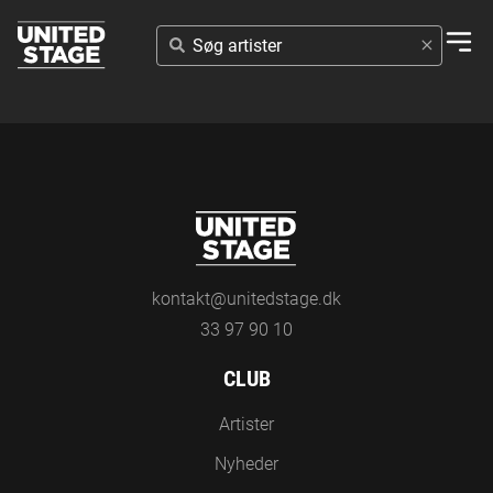
SØG
ARTISTER
kontakt@unitedstage.dk
33 97 90 10
CLUB
Artister
Nyheder