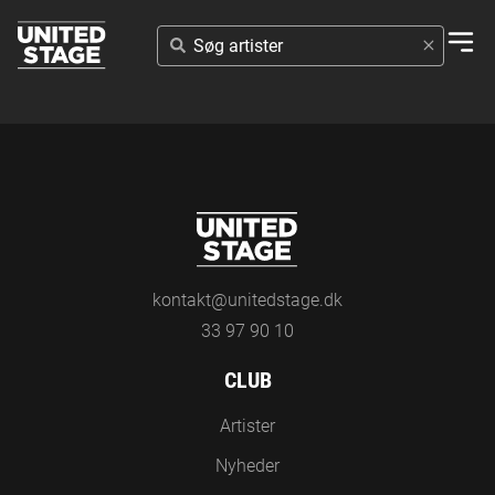
SØG
ARTISTER
kontakt@unitedstage.dk
33 97 90 10
CLUB
Artister
Nyheder