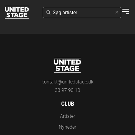
SØG
ARTISTER
kontakt@unitedstage.dk
33 97 90 10
CLUB
Artister
Nyheder