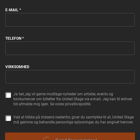
FIRST
LAST
E-MAIL
*
TELEFON
*
VIRKSOMHED
Ja tak, jeg vil gerne modtage nyheder om artister, events og
C
konkurrencer om billetter fra United Stage via e-mail. Jeg kan til enhver
O
tid afmelde mig igen. Se vores privatlivspolitik.
R
P
O
Ved at klikke på indsend nedenfor, giver du samtykke til at, United Stage
S
R
må gemme og behandle personlige oplysninger, du har angivet herover.
A
A
M
T
C
T
E
O
Y