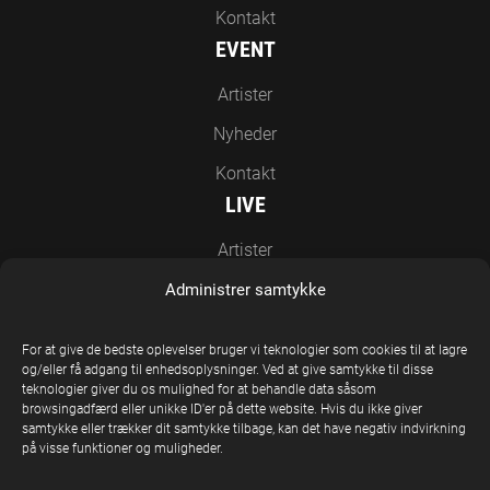
Kontakt
EVENT
Artister
Nyheder
Kontakt
LIVE
Artister
Nyheder
Administrer samtykke
Kontakt
EN DEL AF UNITED STAGE GROUP
For at give de bedste oplevelser bruger vi teknologier som cookies til at lagre
og/eller få adgang til enhedsoplysninger. Ved at give samtykke til disse
teknologier giver du os mulighed for at behandle data såsom
browsingadfærd eller unikke ID'er på dette website. Hvis du ikke giver
samtykke eller trækker dit samtykke tilbage, kan det have negativ indvirkning
på visse funktioner og muligheder.