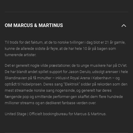
OM MARCUS & MARTINUS
Til trods for det faktum, at de to norske tvillinger i dag blot er 21 år gamle,
kunne de allerede sidste år fejre, at de har hele 10 år på bagen som
turnerende artister.
Det er generelt nogle vilde præstationer, de to unge musikere har på CV’et.
De har blandt andet spillet support for Jason Derulo, udsolgt arenaer i hele
Skandinavien på få minutter – inklusivt Royal Arena i København – og
optrådt til Nobelprisen. Deres sang ”Elektrisk” sidder på rekorden som den
mest streamede norske sang nogensinde, og generelt har deres
fængende pop og smittende performer-gen skaffet dem flere hundrede
millioner streams og en dedikeret fanbase verden over.
United Stage | Officielt bookingbureau for Marcus & Martinus.