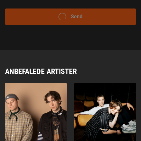
A
M
T
SEND
Y
K
K
E
ANBEFALEDE ARTISTER