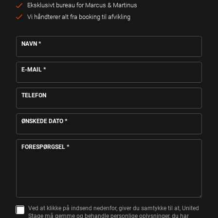
Eksklusivt bureau for Marcus & Martinus
Vi håndterer alt fra booking til afvikling
NAVN
*
E-MAIL
*
TELEFON
ØNSKEDE DATO
*
FORESPØRGSEL
*
Ved at klikke på indsend nedenfor, giver du samtykke til at, United
S
Stage må gemme og behandle personlige oplysninger, du har
A