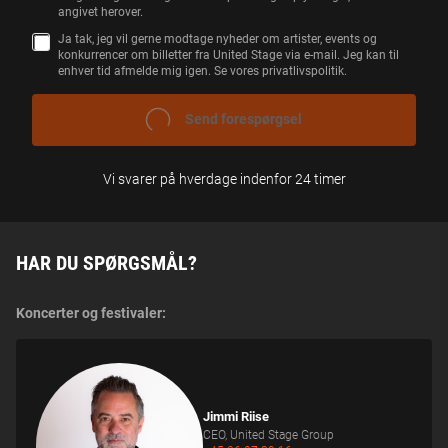
angivet herover.
M
T
Ja tak, jeg vil gerne modtage nyheder om artister, events og
Y
konkurrencer om billetter fra United Stage via e-mail. Jeg kan til
K
enhver tid afmelde mig igen. Se vores privatlivspolitik.
K
E
SEND FORESPØRGSEL
Vi svarer på hverdage indenfor 24 timer
HAR DU SPØRGSMÅL?
Koncerter og festivaler:
Jimmi Riise
CEO, United Stage Group
+45 26 27 39 16