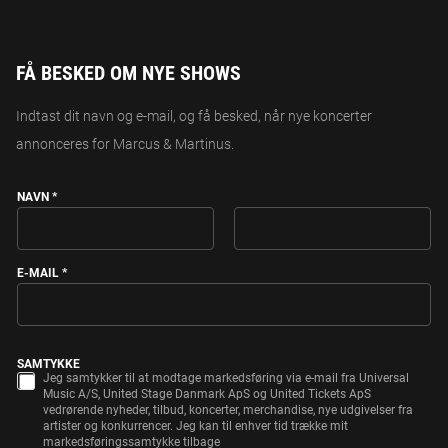
FÅ BESKED OM NYE SHOWS
Indtast dit navn og e-mail, og få besked, når nye koncerter
annonceres for Marcus & Martinus.
NAVN
*
FIRST
LAST
E-MAIL
*
E
SAMTYKKE
-
Jeg samtykker til at modtage markedsføring via e-mail fra Universal
M
Music A/S, United Stage Danmark ApS og United Tickets ApS
A
vedrørende nyheder, tilbud, koncerter, merchandise, nye udgivelser fra
I
artister og konkurrencer. Jeg kan til enhver tid trække mit
L
markedsføringssamtykke tilbage
S