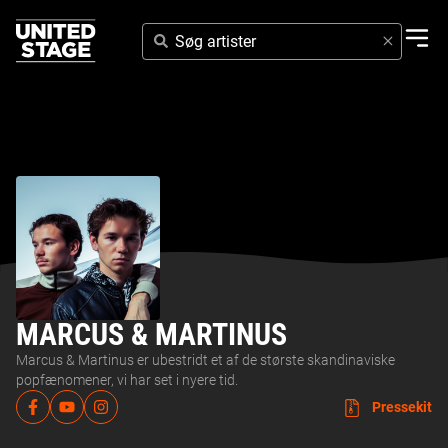
SØG
ARTISTER
MARCUS & MARTINUS
Marcus & Martinus er ubestridt et af de største skandinaviske
popfænomener, vi har set i nyere tid.
Pressekit