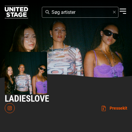
SØG
ARTISTER
LADIESLOVE
Pressekit