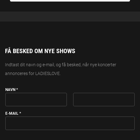
FÅ BESKED OM NYE SHOWS
Indtast dit navn og e-mail, og få besked, når nye koncerter
annonceres for LADIESLOVE.
NAVN
*
FIRST
LAST
E-MAIL
*