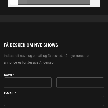
FÅ BESKED OM NYE SHOWS
Indtast dit navn og e-mail, og få besked, når nye koncerter
annonceres for Jessica Andersson.
NAVN
*
FIRST
LAST
E-MAIL
*