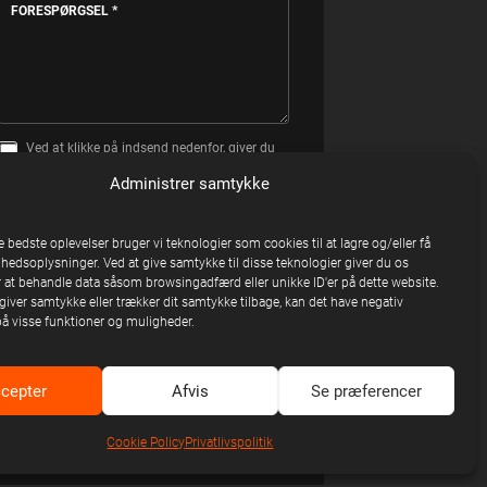
FORESPØRGSEL
*
Ved at klikke på indsend nedenfor, giver du
S
samtykke til at, United Stage må gemme og
A
Administrer samtykke
behandle personlige oplysninger, du har
M
angivet herover.
T
Y
Ja tak, jeg vil gerne modtage nyheder om
K
e bedste oplevelser bruger vi teknologier som cookies til at lagre og/eller få
artister, events og konkurrencer om billetter
K
nhedsoplysninger. Ved at give samtykke til disse teknologier giver du os
fra United Stage via e-mail. Jeg kan til
E
enhver tid afmelde mig igen. Se vores
 at behandle data såsom browsingadfærd eller unikke ID'er på dette website.
privatlivspolitik.
giver samtykke eller trækker dit samtykke tilbage, kan det have negativ
på visse funktioner og muligheder.
SEND FORESPØRGSEL
cepter
Afvis
Se præferencer
Vi svarer på hverdage indenfor 24
timer
Cookie Policy
Privatlivspolitik