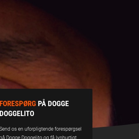
FORESPØRG
PÅ DOGGE
DOGGELITO
Send os en uforpligtende forespørgsel
på Dogge Doggelito og få lynhurtigt