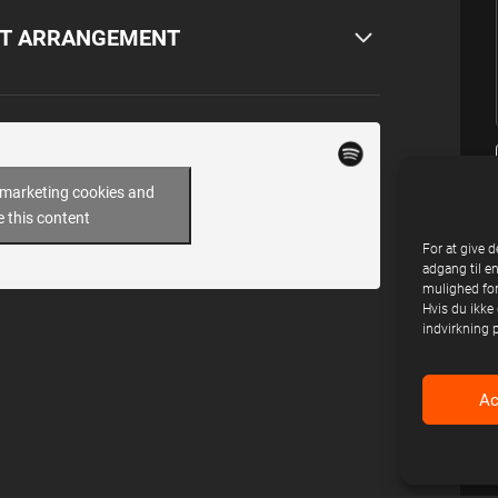
DIT ARRANGEMENT
 marketing cookies and
e this content
For at give d
adgang til e
mulighed for
Hvis du ikke 
indvirkning 
Ac