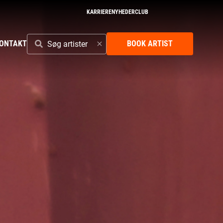
KARRIERE
NYHEDER
CLUB
SØG
ONTAKT
BOOK ARTIST
ARTISTER