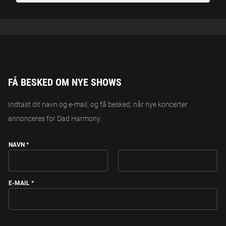
FÅ BESKED OM NYE SHOWS
Indtast dit navn og e-mail, og få besked, når nye koncerter
annonceres for Dad Harmony.
NAVN
*
FIRST
LAST
E-MAIL
*