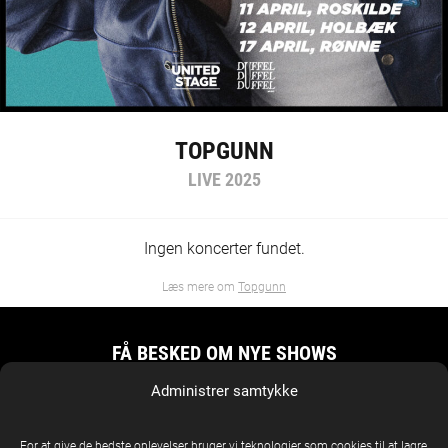
TOPGUNN
LIVE 2025
Ingen koncerter fundet.
Læs mere om
Topgunn
FÅ BESKED OM NYE SHOWS
Indtast din e-mail nedenfor for at få besked
Administrer samtykke
E-MAIL
*
For at give de bedste oplevelser bruger vi teknologier som cookies til at lagre