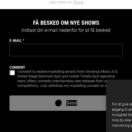
Læs mere om
Roya
FÅ BESKED OM NYE SHOWS
Indtast din e-mail nedenfor for at få besked
E-MAIL
*
CONSENT
I consent to receive marketing emails from Universal Music A/S,
United Stage Danmark ApS, and United Tickets ApS regarding
news, offers, concerts, merchandise, new releases from artists, and
competitions. I can withdraw my marketing consent at any time.
Send
For at give d
adgang til e
mulighed for
Hvis du ikke 
indvirkning 