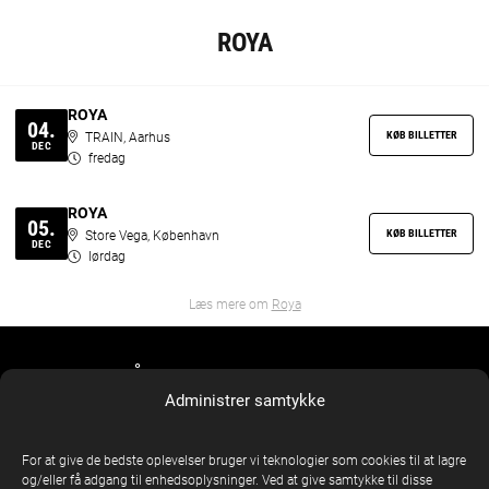
ROYA
ROYA
04.
KØB BILLETTER
TRAIN, Aarhus
DEC
fredag
ROYA
05.
KØB BILLETTER
Store Vega, København
DEC
lørdag
Læs mere om
Roya
FÅ BESKED OM NYE SHOWS
Administrer samtykke
Indtast din e-mail nedenfor for at få besked
E-MAIL
*
For at give de bedste oplevelser bruger vi teknologier som cookies til at lagre
og/eller få adgang til enhedsoplysninger. Ved at give samtykke til disse